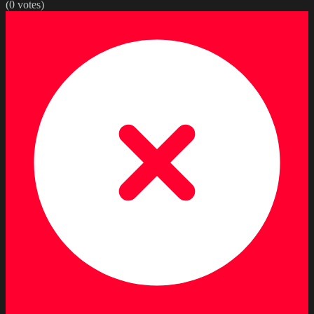
(
0
votes)