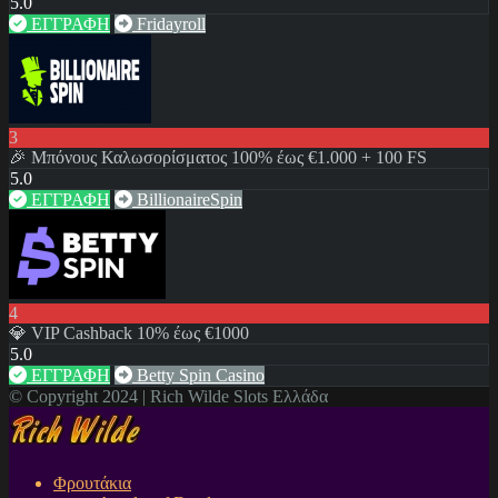
5.0
ΕΓΓΡΑΦΗ
Fridayroll
3
🎉 Μπόνους Καλωσορίσματος 100% έως €1.000 + 100 FS
5.0
ΕΓΓΡΑΦΗ
BillionaireSpin
4
💎 VIP Cashback 10% έως €1000
5.0
ΕΓΓΡΑΦΗ
Betty Spin Casino
© Copyright 2024 | Rich Wilde Slots Ελλάδα
Φρουτάκια