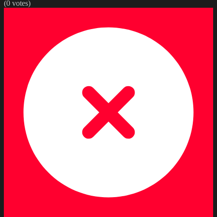
(
0
votes)