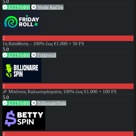
5.0
ΕΓΓΡΑΦΗ
Verde Καζίνο
2
1η Κατάθεση – 100% έως €1.000 + 50 FS
5.0
ΕΓΓΡΑΦΗ
Fridayroll
3
🎉 Μπόνους Καλωσορίσματος 100% έως €1.000 + 100 FS
5.0
ΕΓΓΡΑΦΗ
BillionaireSpin
4