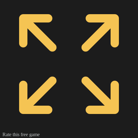
Rate this free game