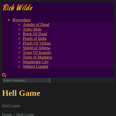
Φρουτάκια
Amulet of Dead
Aztec Idols
Book Of Dead
Pearls of India
Pearls Of Vishnu
Shield of Athena
Tome Of Insanity
Tome of Madness
Wandering City
Wildest Gambit
Hell Game
Hell Game
Home
»
Hell Game