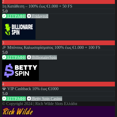
2
1η Κατάθεση – 100% έως €1.000 + 50 FS
5.0
ΕΓΓΡΑΦΗ
Fridayroll
3
🎉 Μπόνους Καλωσορίσματος 100% έως €1.000 + 100 FS
5.0
ΕΓΓΡΑΦΗ
BillionaireSpin
4
💎 VIP Cashback 10% έως €1000
5.0
ΕΓΓΡΑΦΗ
Betty Spin Casino
© Copyright 2024 | Rich Wilde Slots Ελλάδα