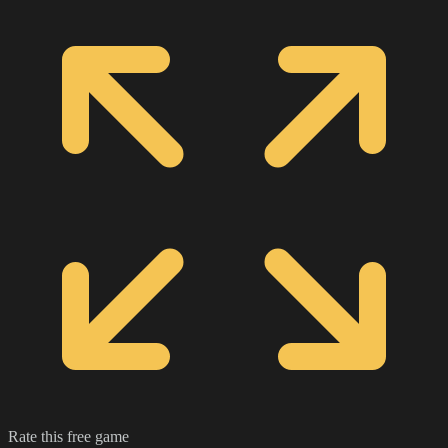
Rate this free game