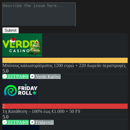
Submit
1
Μπόνους καλωσορίσματος 1200 ευρώ + 220 δωρεάν περιστροφές
5.0
ΕΓΓΡΑΦΗ
Verde Καζίνο
2
1η Κατάθεση – 100% έως €1.000 + 50 FS
5.0
ΕΓΓΡΑΦΗ
Fridayroll