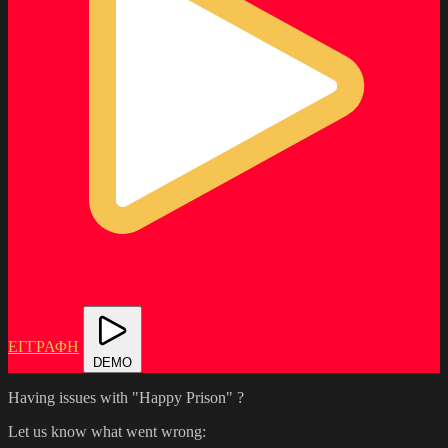
ΕΓΓΡΑΦΗ
DEMO
Having issues with "Happy Prison" ?
Let us know what went wrong: