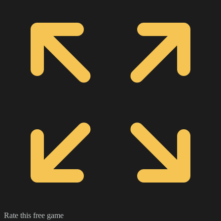
Rate this free game