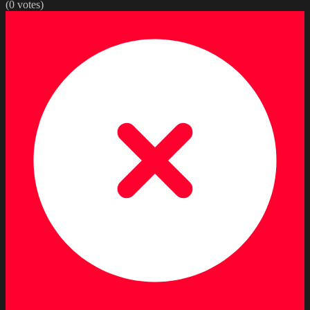
(
0
votes)