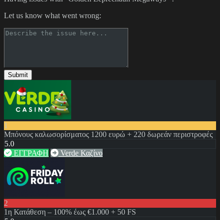
Let us know what went wrong:
Submit
1
Μπόνους καλωσορίσματος 1200 ευρώ + 220 δωρεάν περιστροφές
5.0
ΕΓΓΡΑΦΗ
Verde Καζίνο
2
1η Κατάθεση – 100% έως €1.000 + 50 FS