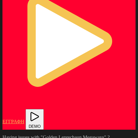
ΕΓΓΡΑΦΗ
DEMO
Having issues with "Golden Leprechaun Megaways" ?