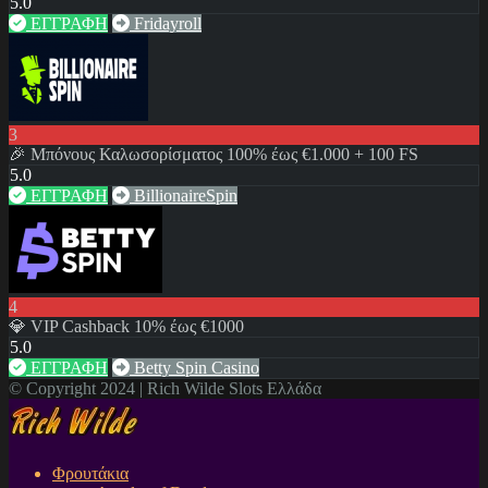
5.0
ΕΓΓΡΑΦΗ
Fridayroll
3
🎉 Μπόνους Καλωσορίσματος 100% έως €1.000 + 100 FS
5.0
ΕΓΓΡΑΦΗ
BillionaireSpin
4
💎 VIP Cashback 10% έως €1000
5.0
ΕΓΓΡΑΦΗ
Betty Spin Casino
© Copyright 2024 | Rich Wilde Slots Ελλάδα
Φρουτάκια