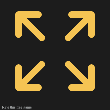
Rate this free game