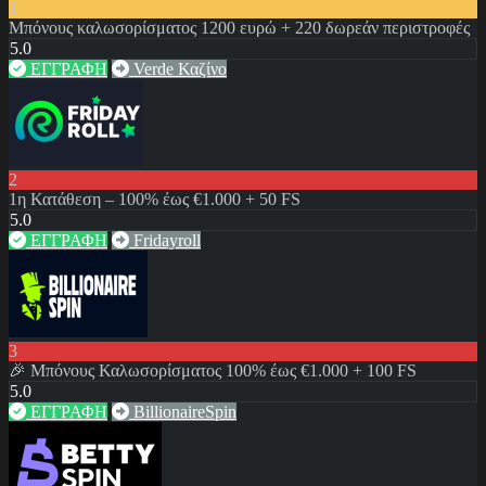
1
Μπόνους καλωσορίσματος 1200 ευρώ + 220 δωρεάν περιστροφές
5.0
ΕΓΓΡΑΦΗ
Verde Καζίνο
2
1η Κατάθεση – 100% έως €1.000 + 50 FS
5.0
ΕΓΓΡΑΦΗ
Fridayroll
3
🎉 Μπόνους Καλωσορίσματος 100% έως €1.000 + 100 FS
5.0
ΕΓΓΡΑΦΗ
BillionaireSpin