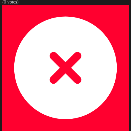
(
0
votes)