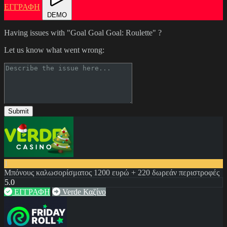
ΕΓΓΡΑΦΗ
DEMO
Having issues with "Goal Goal Goal: Roulette" ?
Let us know what went wrong:
Submit
1
Μπόνους καλωσορίσματος 1200 ευρώ + 220 δωρεάν περιστροφές
5.0
ΕΓΓΡΑΦΗ
Verde Καζίνο