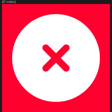
(
0
votes)