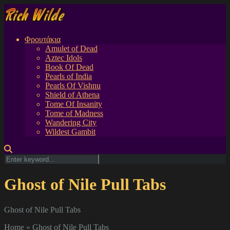
Φρουτάκια
Amulet of Dead
Aztec Idols
Book Of Dead
Pearls of India
Pearls Of Vishnu
Shield of Athena
Tome Of Insanity
Tome of Madness
Wandering City
Wildest Gambit
Ghost of Nile Pull Tabs
Ghost of Nile Pull Tabs
Home
»
Ghost of Nile Pull Tabs