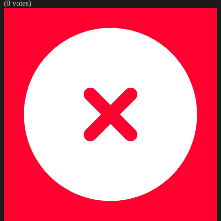
(
0
votes)