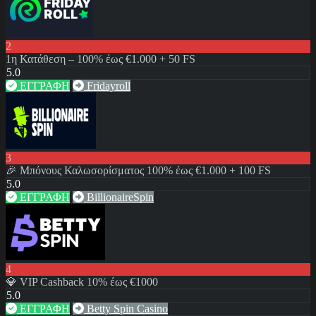
2
1η Κατάθεση – 100% έως €1.000 + 50 FS
5.0
ΕΓΓΡΑΦΗ
Fridayroll
3
🎉 Μπόνους Καλωσορίσματος 100% έως €1.000 + 100 FS
5.0
ΕΓΓΡΑΦΗ
BillionaireSpin
4
💎 VIP Cashback 10% έως €1000
5.0
ΕΓΓΡΑΦΗ
Betty Spin Casino