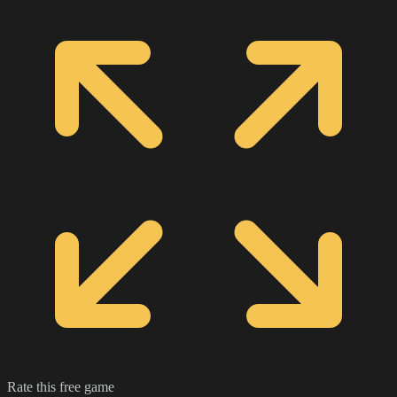
Rate this free game