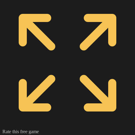
Rate this free game