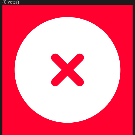
(
0
votes)