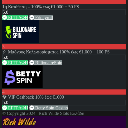
2
1η Κατάθεση – 100% έως €1.000 + 50 FS
5.0
ΕΓΓΡΑΦΗ
Fridayroll
3
🎉 Μπόνους Καλωσορίσματος 100% έως €1.000 + 100 FS
5.0
ΕΓΓΡΑΦΗ
BillionaireSpin
4
💎 VIP Cashback 10% έως €1000
5.0
ΕΓΓΡΑΦΗ
Betty Spin Casino
© Copyright 2024 | Rich Wilde Slots Ελλάδα