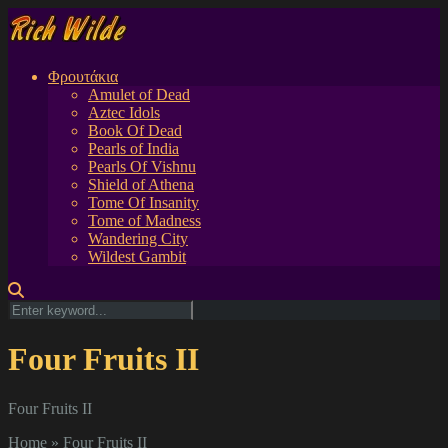
Φρουτάκια
Amulet of Dead
Aztec Idols
Book Of Dead
Pearls of India
Pearls Of Vishnu
Shield of Athena
Tome Of Insanity
Tome of Madness
Wandering City
Wildest Gambit
Four Fruits II
Four Fruits II
Home
»
Four Fruits II