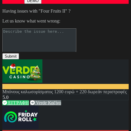
DEMO
Having issues with "Four Fruits II" ?
Let us know what went wrong:
Submit
1
Μπόνους καλωσορίσματος 1200 ευρώ + 220 δωρεάν περιστροφές
5.0
ΕΓΓΡΑΦΗ
Verde Καζίνο