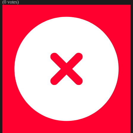
(
0
votes)