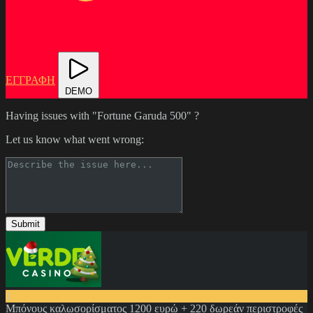
ΕΓΓΡΑΦΗ
DEMO
Having issues with "Fortune Garuda 500" ?
Let us know what went wrong:
Submit
1
Μπόνους καλωσορίσματος 1200 ευρώ + 220 δωρεάν περιστροφές