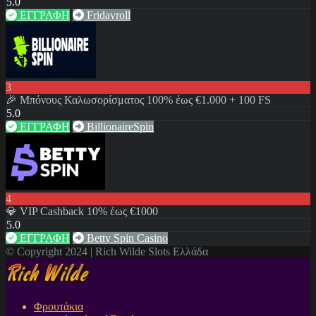
5.0
ΕΓΓΡΑΦΗ
Fridayroll
3
🎉 Μπόνους Καλωσορίσματος 100% έως €1.000 + 100 FS
5.0
ΕΓΓΡΑΦΗ
BillionaireSpin
4
💎 VIP Cashback 10% έως €1000
5.0
ΕΓΓΡΑΦΗ
Betty Spin Casino
© Copyright 2024 | Rich Wilde Slots Ελλάδα
Φρουτάκια