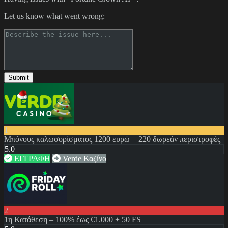
Let us know what went wrong:
Submit
1
Μπόνους καλωσορίσματος 1200 ευρώ + 220 δωρεάν περιστροφές
5.0
ΕΓΓΡΑΦΗ
Verde Καζίνο
2
1η Κατάθεση – 100% έως €1.000 + 50 FS