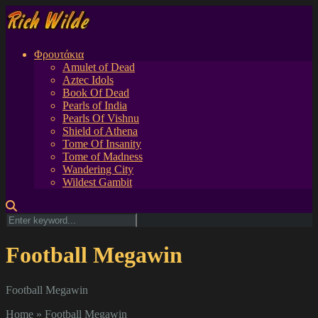
Φρουτάκια
Amulet of Dead
Aztec Idols
Book Of Dead
Pearls of India
Pearls Of Vishnu
Shield of Athena
Tome Of Insanity
Tome of Madness
Wandering City
Wildest Gambit
Football Megawin
Football Megawin
Home
»
Football Megawin