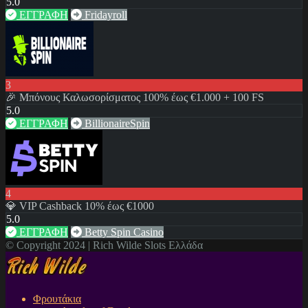
5.0
ΕΓΓΡΑΦΗ
Fridayroll
3
🎉 Μπόνους Καλωσορίσματος 100% έως €1.000 + 100 FS
5.0
ΕΓΓΡΑΦΗ
BillionaireSpin
4
💎 VIP Cashback 10% έως €1000
5.0
ΕΓΓΡΑΦΗ
Betty Spin Casino
© Copyright 2024 | Rich Wilde Slots Ελλάδα
Φρουτάκια