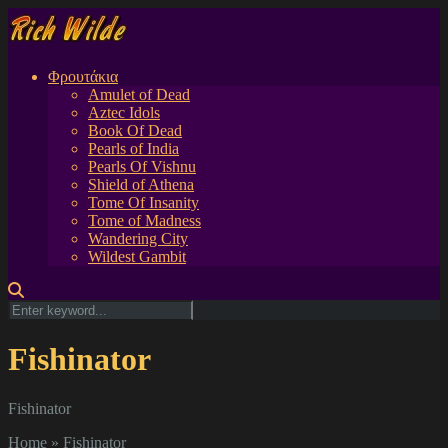
Φρουτάκια
Amulet of Dead
Aztec Idols
Book Of Dead
Pearls of India
Pearls Of Vishnu
Shield of Athena
Tome Of Insanity
Tome of Madness
Wandering City
Wildest Gambit
Fishinator
Fishinator
Home
»
Fishinator