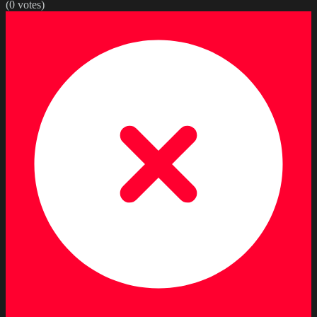
(
0
votes)