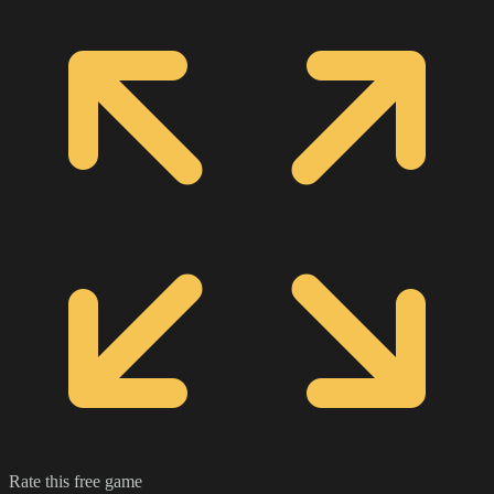
Rate this free game