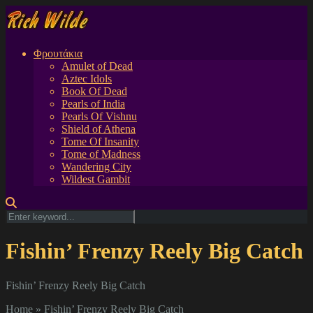
Φρουτάκια
Amulet of Dead
Aztec Idols
Book Of Dead
Pearls of India
Pearls Of Vishnu
Shield of Athena
Tome Of Insanity
Tome of Madness
Wandering City
Wildest Gambit
Fishin’ Frenzy Reely Big Catch
Fishin’ Frenzy Reely Big Catch
Home
»
Fishin’ Frenzy Reely Big Catch