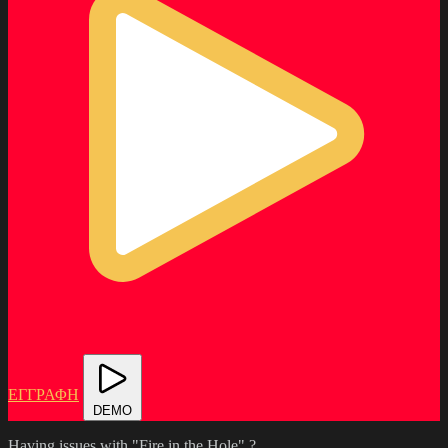
ΕΓΓΡΑΦΗ
DEMO
Having issues with "Fire in the Hole" ?