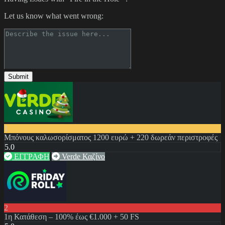
Let us know what went wrong:
Submit
1
Μπόνους καλωσορίσματος 1200 ευρώ + 220 δωρεάν περιστροφές
5.0
ΕΓΓΡΑΦΗ
Verde Καζίνο
2
1η Κατάθεση – 100% έως €1.000 + 50 FS