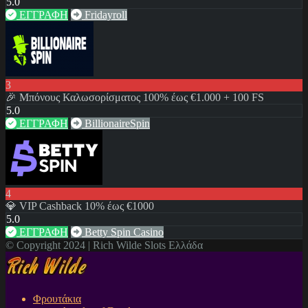
5.0
ΕΓΓΡΑΦΗ
Fridayroll
3
🎉 Μπόνους Καλωσορίσματος 100% έως €1.000 + 100 FS
5.0
ΕΓΓΡΑΦΗ
BillionaireSpin
4
💎 VIP Cashback 10% έως €1000
5.0
ΕΓΓΡΑΦΗ
Betty Spin Casino
© Copyright 2024 | Rich Wilde Slots Ελλάδα
Φρουτάκια