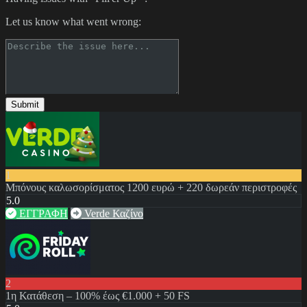
Let us know what went wrong:
Submit
1
Μπόνους καλωσορίσματος 1200 ευρώ + 220 δωρεάν περιστροφές
5.0
ΕΓΓΡΑΦΗ
Verde Καζίνο
2
1η Κατάθεση – 100% έως €1.000 + 50 FS