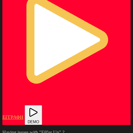
ΕΓΓΡΑΦΗ
DEMO
Having issues with "Fill'er Up" ?