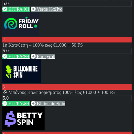
5.0
ΕΓΓΡΑΦΗ
Verde Καζίνο
2
1η Κατάθεση – 100% έως €1.000 + 50 FS
5.0
ΕΓΓΡΑΦΗ
Fridayroll
3
🎉 Μπόνους Καλωσορίσματος 100% έως €1.000 + 100 FS
5.0
ΕΓΓΡΑΦΗ
BillionaireSpin