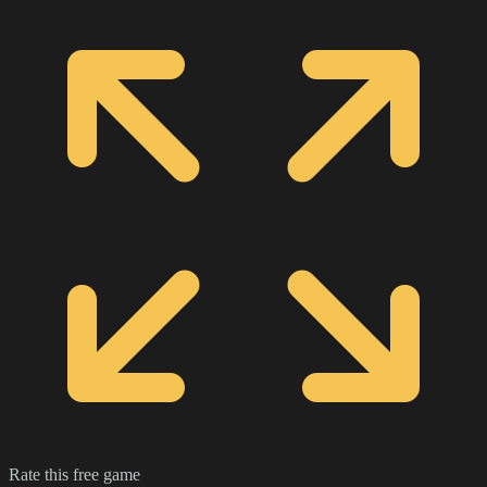
Rate this free game