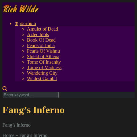
Φρουτάκια
Amulet of Dead
Aztec Idols
Book Of Dead
Pearls of India
Pearls Of Vishnu
Shield of Athena
Tome Of Insanity
Tome of Madness
Wandering City
Wildest Gambit
Fang’s Inferno
Fang’s Inferno
Home
»
Fang’s Inferno