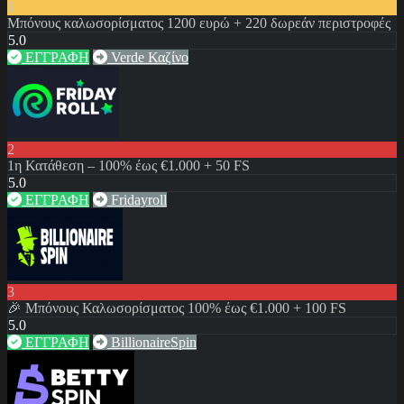
1
Μπόνους καλωσορίσματος 1200 ευρώ + 220 δωρεάν περιστροφές
5.0
ΕΓΓΡΑΦΗ
Verde Καζίνο
2
1η Κατάθεση – 100% έως €1.000 + 50 FS
5.0
ΕΓΓΡΑΦΗ
Fridayroll
3
🎉 Μπόνους Καλωσορίσματος 100% έως €1.000 + 100 FS
5.0
ΕΓΓΡΑΦΗ
BillionaireSpin