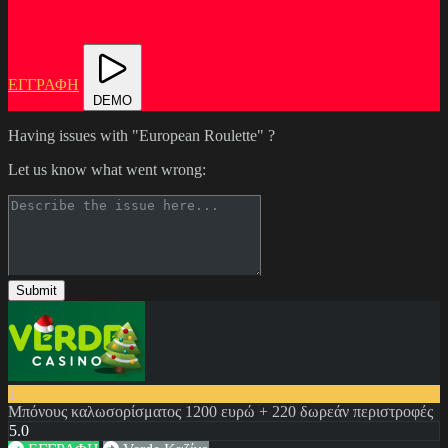
ΕΓΓΡΑΦΗ
DEMO
Having issues with "European Roulette" ?
Let us know what went wrong:
Submit
1
Μπόνους καλωσορίσματος 1200 ευρώ + 220 δωρεάν περιστροφές
5.0