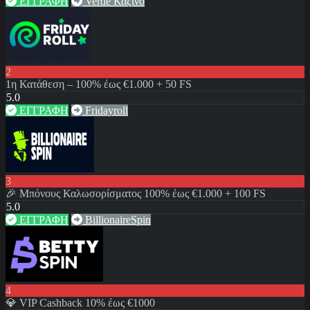
ΕΓΓΡΑΦΗ
Verde Καζίνο
2
1η Κατάθεση – 100% έως €1.000 + 50 FS
5.0
ΕΓΓΡΑΦΗ
Fridayroll
3
🎉 Μπόνους Καλωσορίσματος 100% έως €1.000 + 100 FS
5.0
ΕΓΓΡΑΦΗ
BillionaireSpin
4
💎 VIP Cashback 10% έως €1000