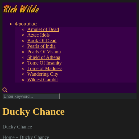
Φρουτάκια
Amulet of Dead
Aztec Idols
Book Of Dead
Pearls of India
Pearls Of Vishnu
Shield of Athena
Tome Of Insanity
Tome of Madness
Wandering City
Wildest Gambit
Ducky Chance
Ducky Chance
Home
»
Ducky Chance