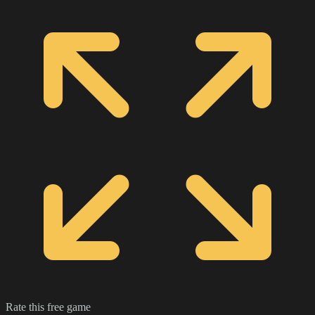
Rate this free game