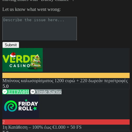
Let us know what went wrong:
Submit
1
Μπόνους καλωσορίσματος 1200 ευρώ + 220 δωρεάν περιστροφές
5.0
ΕΓΓΡΑΦΗ
Verde Καζίνο
2
1η Κατάθεση – 100% έως €1.000 + 50 FS