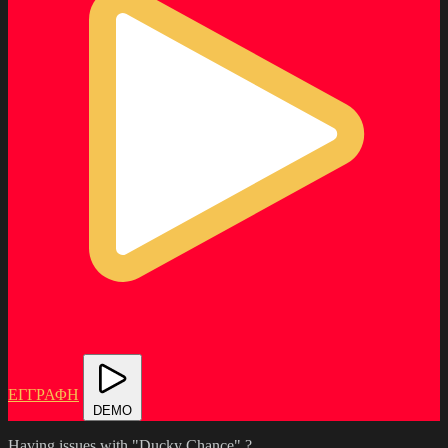
ΕΓΓΡΑΦΗ
DEMO
Having issues with "Ducky Chance" ?