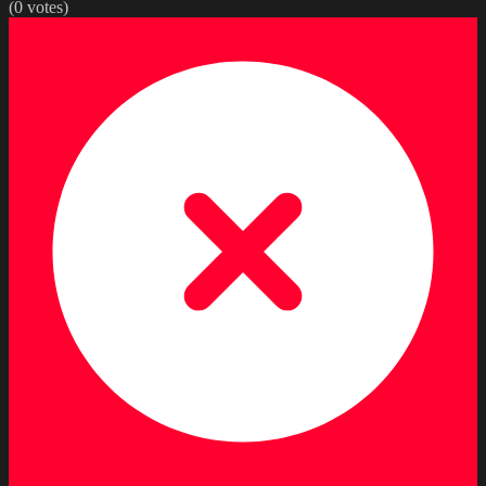
(
0
votes)