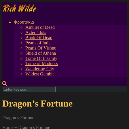
Φρουτάκια
Amulet of Dead
Aztec Idols
Book Of Dead
Pearls of India
Pearls Of Vishnu
Shield of Athena
Tome Of Insanity
Tome of Madness
Wandering City
Wildest Gambit
Dragon’s Fortune
Dragon’s Fortune
Home
»
Dragon’s Fortune