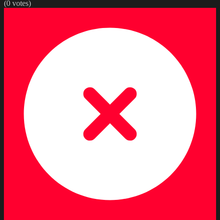
(
0
votes)