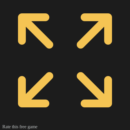
Rate this free game