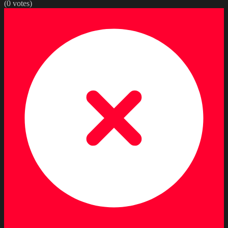
(
0
votes)