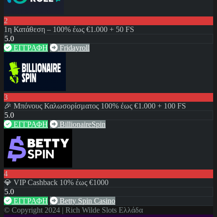
2
1η Κατάθεση – 100% έως €1.000 + 50 FS
5.0
ΕΓΓΡΑΦΗ
Fridayroll
3
🎉 Μπόνους Καλωσορίσματος 100% έως €1.000 + 100 FS
5.0
ΕΓΓΡΑΦΗ
BillionaireSpin
4
💎 VIP Cashback 10% έως €1000
5.0
ΕΓΓΡΑΦΗ
Betty Spin Casino
© Copyright 2024 | Rich Wilde Slots Ελλάδα