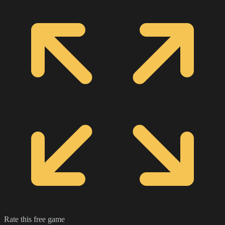
Rate this free game