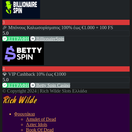
3
🎉 Μπόνους Καλωσορίσματος 100% έως €1.000 + 100 FS
5.0
ΕΓΓΡΑΦΗ
BillionaireSpin
4
💎 VIP Cashback 10% έως €1000
5.0
ΕΓΓΡΑΦΗ
Betty Spin Casino
© Copyright 2024 | Rich Wilde Slots Ελλάδα
Φρουτάκια
Amulet of Dead
Aztec Idols
Book Of Dead