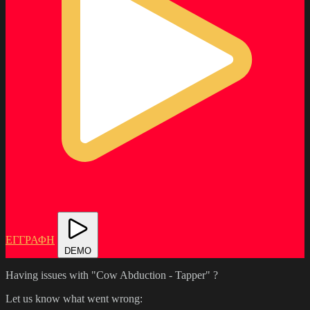
ΕΓΓΡΑΦΗ
DEMO
Having issues with "Cow Abduction - Tapper" ?
Let us know what went wrong: