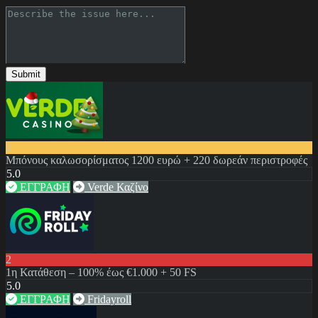
Submit
1
Μπόνους καλωσορίσματος 1200 ευρώ + 220 δωρεάν περιστροφές
5.0
ΕΓΓΡΑΦΗ
Verde Καζίνο
2
1η Κατάθεση – 100% έως €1.000 + 50 FS
5.0
ΕΓΓΡΑΦΗ
Fridayroll