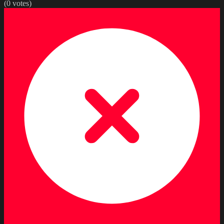
(
0
votes)