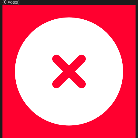
(
0
votes)