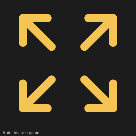
Rate this free game