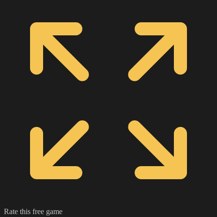
Rate this free game