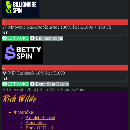
3
🎉 Μπόνους Καλωσορίσματος 100% έως €1.000 + 100 FS
5.0
ΕΓΓΡΑΦΗ
BillionaireSpin
4
💎 VIP Cashback 10% έως €1000
5.0
ΕΓΓΡΑΦΗ
Betty Spin Casino
© Copyright 2024 | Rich Wilde Slots Ελλάδα
Φρουτάκια
Amulet of Dead
Aztec Idols
Book Of Dead