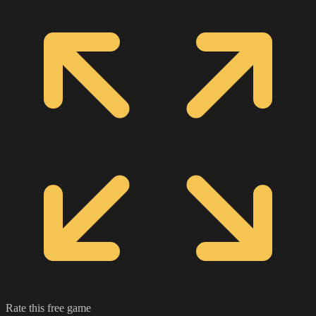
Rate this free game