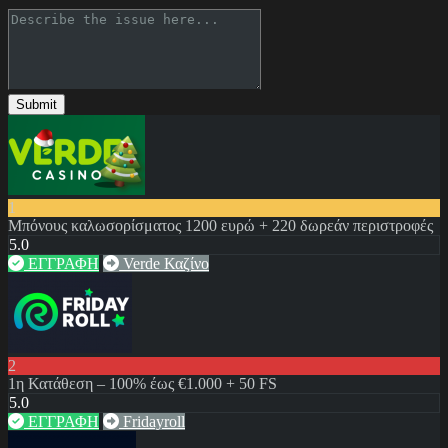
Submit
1
Μπόνους καλωσορίσματος 1200 ευρώ + 220 δωρεάν περιστροφές
5.0
ΕΓΓΡΑΦΗ
Verde Καζίνο
2
1η Κατάθεση – 100% έως €1.000 + 50 FS
5.0
ΕΓΓΡΑΦΗ
Fridayroll