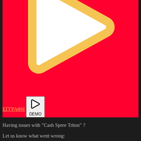
ΕΓΓΡΑΦΗ
DEMO
Having issues with "Cash Spree Triton" ?
Let us know what went wrong: