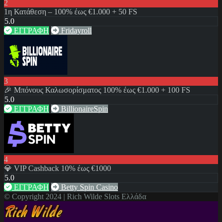
2
1η Κατάθεση – 100% έως €1.000 + 50 FS
5.0
ΕΓΓΡΑΦΗ
Fridayroll
3
🎉 Μπόνους Καλωσορίσματος 100% έως €1.000 + 100 FS
5.0
ΕΓΓΡΑΦΗ
BillionaireSpin
4
💎 VIP Cashback 10% έως €1000
5.0
ΕΓΓΡΑΦΗ
Betty Spin Casino
© Copyright 2024 | Rich Wilde Slots Ελλάδα