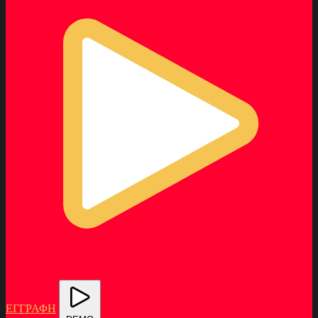
ΕΓΓΡΑΦΗ