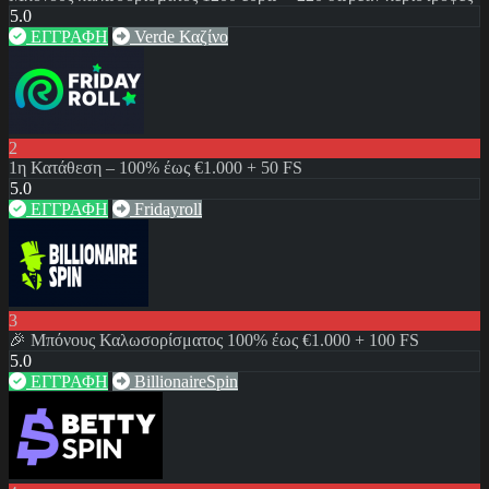
5.0
ΕΓΓΡΑΦΗ
Verde Καζίνο
2
1η Κατάθεση – 100% έως €1.000 + 50 FS
5.0
ΕΓΓΡΑΦΗ
Fridayroll
3
🎉 Μπόνους Καλωσορίσματος 100% έως €1.000 + 100 FS
5.0
ΕΓΓΡΑΦΗ
BillionaireSpin