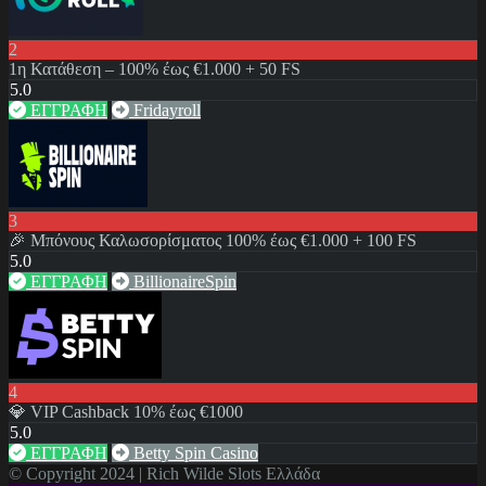
2
1η Κατάθεση – 100% έως €1.000 + 50 FS
5.0
ΕΓΓΡΑΦΗ
Fridayroll
3
🎉 Μπόνους Καλωσορίσματος 100% έως €1.000 + 100 FS
5.0
ΕΓΓΡΑΦΗ
BillionaireSpin
4
💎 VIP Cashback 10% έως €1000
5.0
ΕΓΓΡΑΦΗ
Betty Spin Casino
© Copyright 2024 | Rich Wilde Slots Ελλάδα