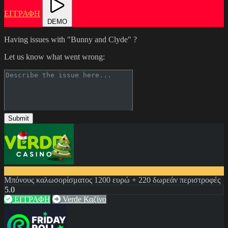
ΕΓΓΡΑΦΗ
DEMO
Having issues with "Bunny and Clyde" ?
Let us know what went wrong:
Submit
1
Μπόνους καλωσορίσματος 1200 ευρώ + 220 δωρεάν περιστροφές
5.0
ΕΓΓΡΑΦΗ
Verde Καζίνο