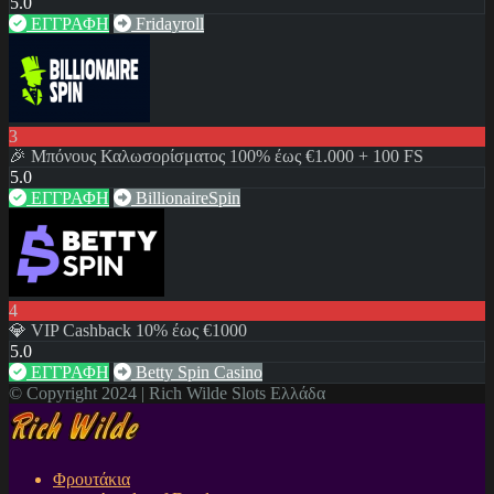
5.0
ΕΓΓΡΑΦΗ
Fridayroll
3
🎉 Μπόνους Καλωσορίσματος 100% έως €1.000 + 100 FS
5.0
ΕΓΓΡΑΦΗ
BillionaireSpin
4
💎 VIP Cashback 10% έως €1000
5.0
ΕΓΓΡΑΦΗ
Betty Spin Casino
© Copyright 2024 | Rich Wilde Slots Ελλάδα
Φρουτάκια