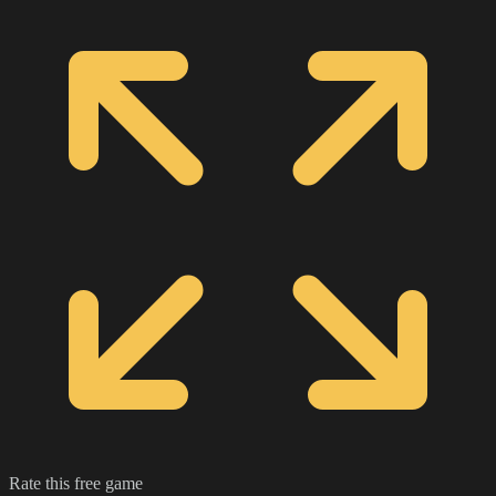
Rate this free game