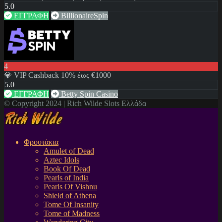
5.0
ΕΓΓΡΑΦΗ
BillionaireSpin
4
💎 VIP Cashback 10% έως €1000
5.0
ΕΓΓΡΑΦΗ
Betty Spin Casino
© Copyright 2024 | Rich Wilde Slots Ελλάδα
Φρουτάκια
Amulet of Dead
Aztec Idols
Book Of Dead
Pearls of India
Pearls Of Vishnu
Shield of Athena
Tome Of Insanity
Tome of Madness