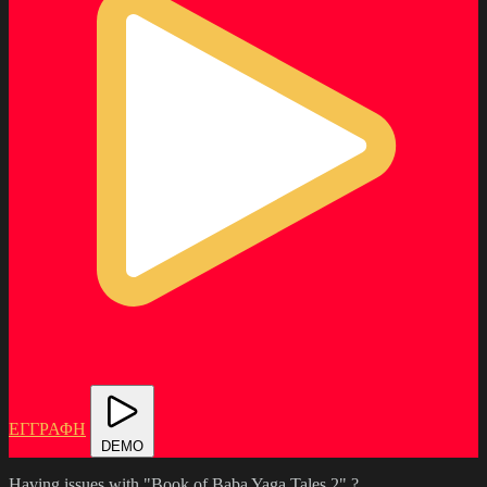
ΕΓΓΡΑΦΗ
DEMO
Having issues with "Book of Baba Yaga Tales 2" ?