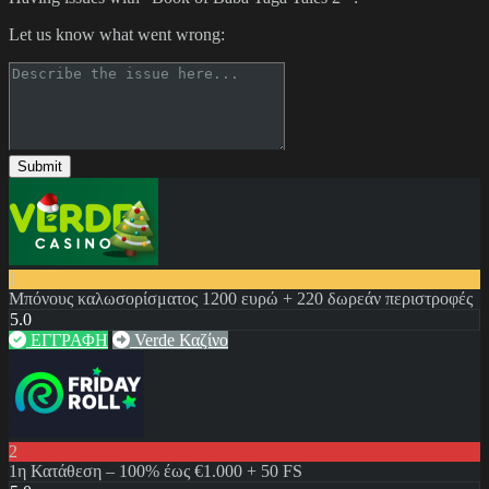
Let us know what went wrong:
Submit
1
Μπόνους καλωσορίσματος 1200 ευρώ + 220 δωρεάν περιστροφές
5.0
ΕΓΓΡΑΦΗ
Verde Καζίνο
2
1η Κατάθεση – 100% έως €1.000 + 50 FS