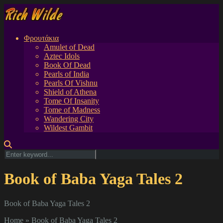
Φρουτάκια
Amulet of Dead
Aztec Idols
Book Of Dead
Pearls of India
Pearls Of Vishnu
Shield of Athena
Tome Of Insanity
Tome of Madness
Wandering City
Wildest Gambit
Book of Baba Yaga Tales 2
Book of Baba Yaga Tales 2
Home
»
Book of Baba Yaga Tales 2