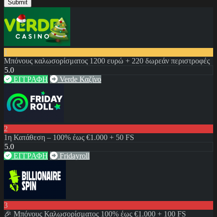
Submit
1
Μπόνους καλωσορίσματος 1200 ευρώ + 220 δωρεάν περιστροφές
5.0
ΕΓΓΡΑΦΗ
Verde Καζίνο
2
1η Κατάθεση – 100% έως €1.000 + 50 FS
5.0
ΕΓΓΡΑΦΗ
Fridayroll
3
🎉 Μπόνους Καλωσορίσματος 100% έως €1.000 + 100 FS