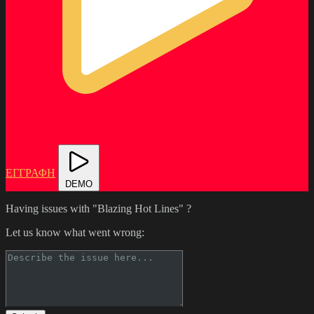
ΕΓΓΡΑΦΗ
DEMO
Having issues with "Blazing Hot Lines" ?
Let us know what went wrong: