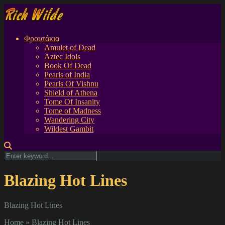
Φρουτάκια
Amulet of Dead
Aztec Idols
Book Of Dead
Pearls of India
Pearls Of Vishnu
Shield of Athena
Tome Of Insanity
Tome of Madness
Wandering City
Wildest Gambit
Blazing Hot Lines
Blazing Hot Lines
Home
»
Blazing Hot Lines