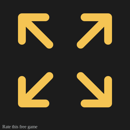
Rate this free game