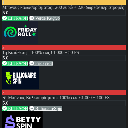
1
Μπόνους καλωσορίσματος 1200 ευρώ + 220 δωρεάν περιστροφές
5.0
ΕΓΓΡΑΦΗ
Verde Καζίνο
2
1η Κατάθεση – 100% έως €1.000 + 50 FS
5.0
ΕΓΓΡΑΦΗ
Fridayroll
3
🎉 Μπόνους Καλωσορίσματος 100% έως €1.000 + 100 FS
5.0
ΕΓΓΡΑΦΗ
BillionaireSpin