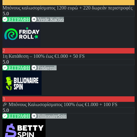
1
Μπόνους καλωσορίσματος 1200 ευρώ + 220 δωρεάν περιστροφές
5.0
ΕΓΓΡΑΦΗ
Verde Καζίνο
2
1η Κατάθεση – 100% έως €1.000 + 50 FS
5.0
ΕΓΓΡΑΦΗ
Fridayroll
3
🎉 Μπόνους Καλωσορίσματος 100% έως €1.000 + 100 FS
5.0
ΕΓΓΡΑΦΗ
BillionaireSpin