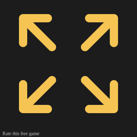
Rate this free game