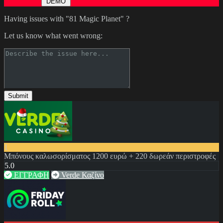
DEMO
Having issues with "81 Magic Planet" ?
Let us know what went wrong:
Submit
1
Μπόνους καλωσορίσματος 1200 ευρώ + 220 δωρεάν περιστροφές
5.0
ΕΓΓΡΑΦΗ
Verde Καζίνο