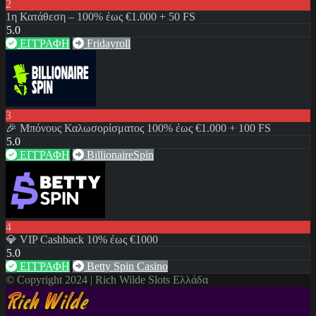
2
1η Κατάθεση – 100% έως €1.000 + 50 FS
5.0
ΕΓΓΡΑΦΗ
Fridayroll
3
🎉 Μπόνους Καλωσορίσματος 100% έως €1.000 + 100 FS
5.0
ΕΓΓΡΑΦΗ
BillionaireSpin
4
💎 VIP Cashback 10% έως €1000
5.0
ΕΓΓΡΑΦΗ
Betty Spin Casino
© Copyright 2024 | Rich Wilde Slots Ελλάδα