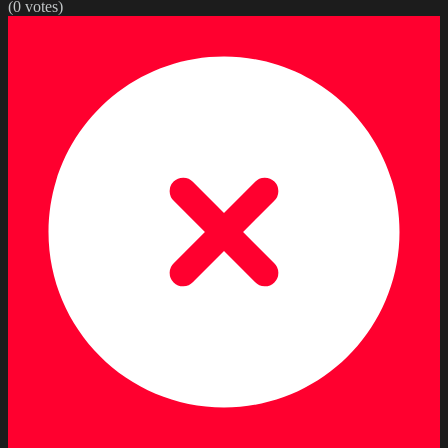
(
0
votes)