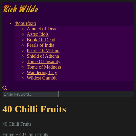
Φρουτάκια
Amulet of Dead
Aztec Idols
Book Of Dead
Pearls of India
Pearls Of Vishnu
Shield of Athena
Tome Of Insanity
Tome of Madness
Wandering City
Wildest Gambit
40 Chilli Fruits
40 Chilli Fruits
Home
»
40 Chilli Fruits