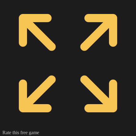
Rate this free game