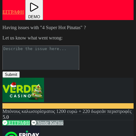
ΕΓΓΡΑΦΗ
DEMO
Having issues with "4 Super Hot Pinatas" ?
Let us know what went wrong:
Submit
1
Μπόνους καλωσορίσματος 1200 ευρώ + 220 δωρεάν περιστροφές
5.0
ΕΓΓΡΑΦΗ
Verde Καζίνο