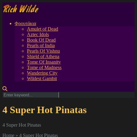
Φρουτάκια
Amulet of Dead
Aztec Idols
Book Of Dead
Pearls of India
Pearls Of Vishnu
Shield of Athena
Tome Of Insanity
Tome of Madness
Wandering City
Wildest Gambit
4 Super Hot Pinatas
4 Super Hot Pinatas
Home
»
4 Super Hot Pinatas