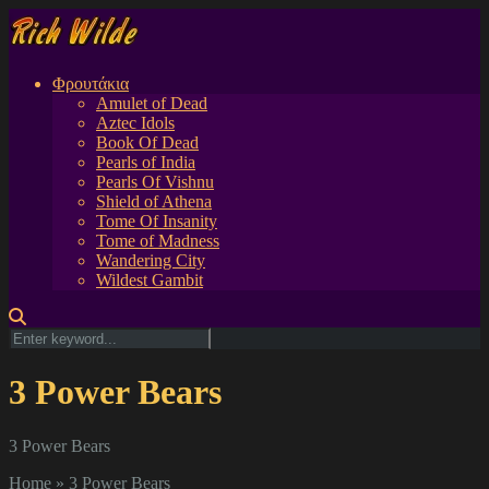
Φρουτάκια
Amulet of Dead
Aztec Idols
Book Of Dead
Pearls of India
Pearls Of Vishnu
Shield of Athena
Tome Of Insanity
Tome of Madness
Wandering City
Wildest Gambit
3 Power Bears
3 Power Bears
Home
»
3 Power Bears