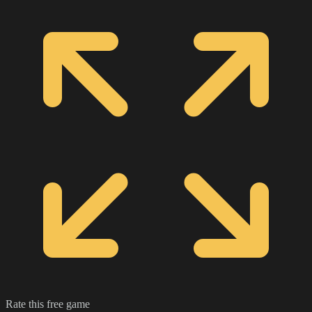
Rate this free game