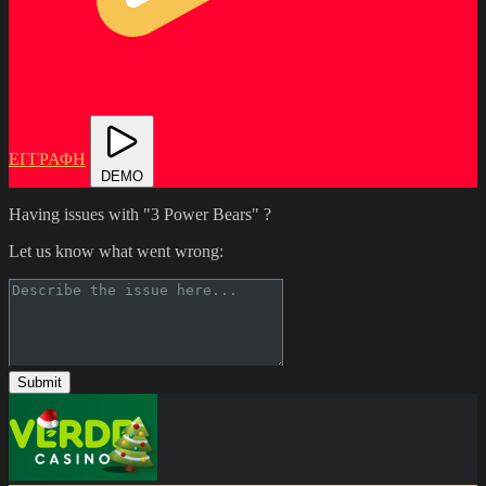
ΕΓΓΡΑΦΗ
DEMO
Having issues with "3 Power Bears" ?
Let us know what went wrong:
Submit