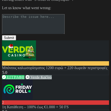
Let us know what went wrong:
Submit
1
Μπόνους καλωσορίσματος 1200 ευρώ + 220 δωρεάν περιστροφές
5.0
ΕΓΓΡΑΦΗ
Verde Καζίνο
2
1η Κατάθεση – 100% έως €1.000 + 50 FS