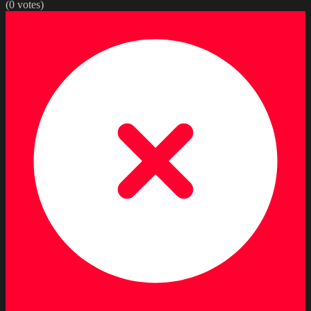
(
0
votes)