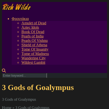
Φρουτάκια
Amulet of Dead
Aztec Idols
Book Of Dead
Pearls of India
Pearls Of Vishnu
Shield of Athena
Tome Of Insanity
Tome of Madness
Wandering City
Wildest Gambit
3 Gods of Goalympus
3 Gods of Goalympus
Home
»
3 Gods of Goalympus