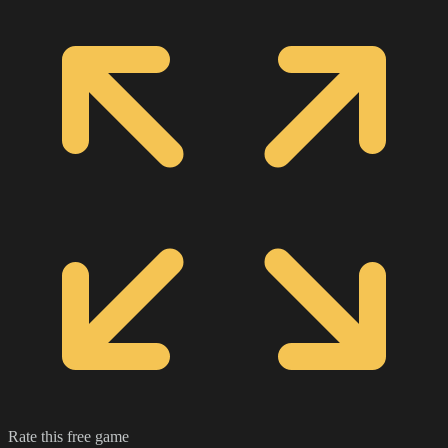
Rate this free game