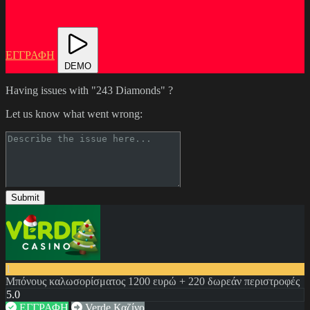
ΕΓΓΡΑΦΗ
DEMO
Having issues with "243 Diamonds" ?
Let us know what went wrong:
Submit
1
Μπόνους καλωσορίσματος 1200 ευρώ + 220 δωρεάν περιστροφές
5.0
ΕΓΓΡΑΦΗ
Verde Καζίνο