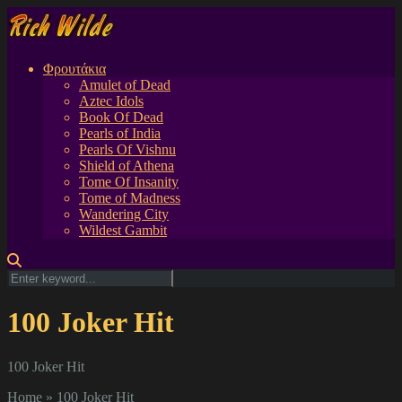
Φρουτάκια
Amulet of Dead
Aztec Idols
Book Of Dead
Pearls of India
Pearls Of Vishnu
Shield of Athena
Tome Of Insanity
Tome of Madness
Wandering City
Wildest Gambit
100 Joker Hit
100 Joker Hit
Home
»
100 Joker Hit